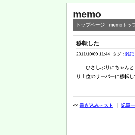
memo
トップページ
memoトッ
移転した
2011/10/09 11:44
タグ：
雑記
ひさしぶりにちゃんと
り上位のサーバーに移転し
書き込みテスト
記事