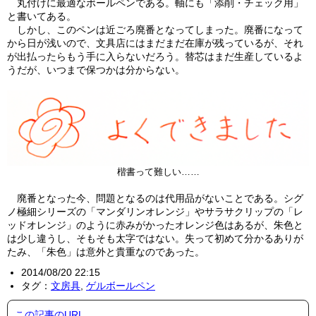
丸付けに最適なボールペンである。軸にも「添削・チェック用」
と書いてある。
しかし、このペンは近ごろ廃番となってしまった。廃番になって
から日が浅いので、文具店にはまだまだ在庫が残っているが、それ
が出払ったらもう手に入らないだろう。替芯はまだ生産しているよ
うだが、いつまで保つかは分からない。
楷書って難しい……
廃番となった今、問題となるのは代用品がないことである。シグ
ノ極細シリーズの「マンダリンオレンジ」やサラサクリップの「レ
ッドオレンジ」のように赤みがかったオレンジ色はあるが、朱色と
は少し違うし、そもそも太字ではない。失って初めて分かるありが
たみ、「朱色」は意外と貴重なのであった。
2014/08/20 22:15
タグ：
文房具
,
ゲルボールペン
この記事のURL